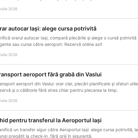
 iulie 2026
rar autocar Iași: alege cursa potrivită
rifică orarul autocar Iași, compară plecările și alege o cursă potrivit
gente sau curse către aeroport. Rezervă online azi!
 iulie 2026
ransport aeroport fără grabă din Vaslui
ansport aeroport din Vaslui: orar clar, plecări planificate și sfaturi ut
zervă și o călătorie fără stres chiar pentru plecarea la timp.
 iulie 2026
hid pentru transferul la Aeroportul Iași
anifică un transfer sigur către Aeroportul Iași: alege cursa potrivită, l
ungi pregătit la check-in, fără griji în siguranță.