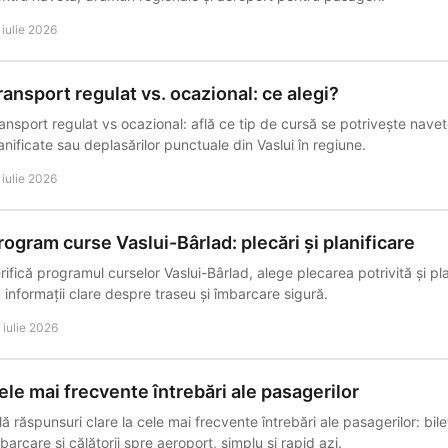
 iulie 2026
ransport regulat vs. ocazional: ce alegi?
ansport regulat vs ocazional: află ce tip de cursă se potrivește navet
anificate sau deplasărilor punctuale din Vaslui în regiune.
 iulie 2026
rogram curse Vaslui-Bârlad: plecări și planificare
rifică programul curselor Vaslui-Bârlad, alege plecarea potrivită și pl
 informații clare despre traseu și îmbarcare sigură.
 iulie 2026
ele mai frecvente întrebări ale pasagerilor
lă răspunsuri clare la cele mai frecvente întrebări ale pasagerilor: bile
barcare și călătorii spre aeroport, simplu și rapid azi.