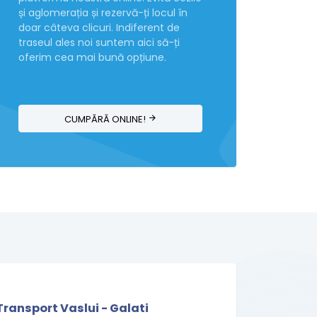
și aglomerația și rezervă-ți locul în
doar câteva clicuri. Indiferent de
traseul ales noi suntem aici să-ți
oferim cea mai bună opțiune.
CUMPĂRĂ ONLINE!
Transport Vaslui - Galati