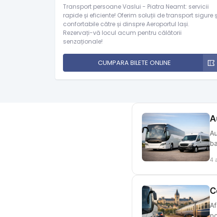
Transport persoane Vaslui - Piatra Neamt: servicii
rapide și eficiente! Oferim soluții de transport sigure ș
confortabile către și dinspre Aeroportul Iași.
Rezervați-vă locul acum pentru călătorii
senzaționale!
CUMPARA BILETE ONLINE
A
Au
ba
4 
C
Af
po