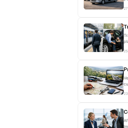
27
T
Tr
pl
25
P
Ve
cu
23
C
Af
îm