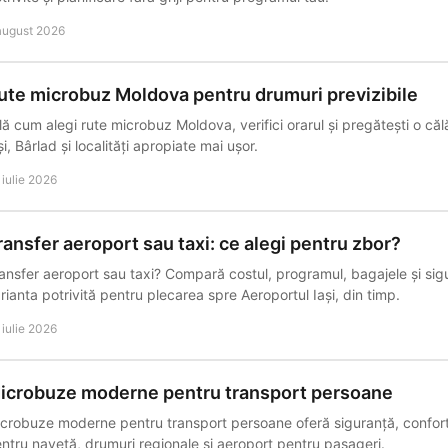
august 2026
ute microbuz Moldova pentru drumuri previzibile
lă cum alegi rute microbuz Moldova, verifici orarul și pregătești o călă
și, Bârlad și localități apropiate mai ușor.
 iulie 2026
ransfer aeroport sau taxi: ce alegi pentru zbor?
ansfer aeroport sau taxi? Compară costul, programul, bagajele și sig
rianta potrivită pentru plecarea spre Aeroportul Iași, din timp.
 iulie 2026
icrobuze moderne pentru transport persoane
crobuze moderne pentru transport persoane oferă siguranță, confort
ntru navetă, drumuri regionale și aeroport pentru pasageri.