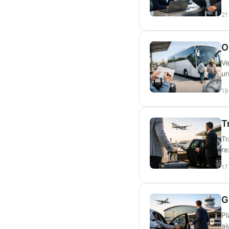
21
O
Ve
ur
19
T
Tr
re
17
G
Pl
aj