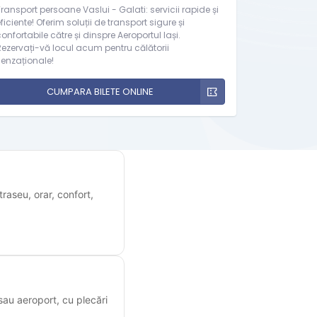
ransport persoane Vaslui - Galati: servicii rapide și
ficiente! Oferim soluții de transport sigure și
onfortabile către și dinspre Aeroportul Iași.
Rezervați-vă locul acum pentru călătorii
senzaționale!
CUMPARA BILETE ONLINE
raseu, orar, confort,
 sau aeroport, cu plecări