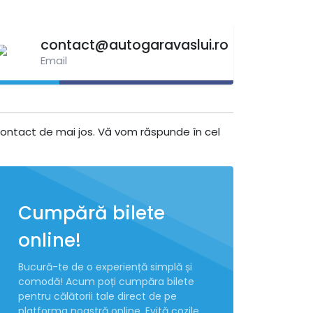
contact@autogaravaslui.ro
Email
 contact de mai jos. Vă vom răspunde în cel
Cumpără bilete
online!
Bucură-te de o experiență simplă și
comodă! Acum poți cumpăra bilete
pentru călătorii tale direct de pe
platforma noastră online. Evită cozile