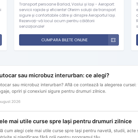
Transport persoane Barlad, Vaslui și Iași - Aeroport:
T
i
servicii rapide și eficiente! Oferim soluții de transport
e
sigure și confortabile către și dinspre Aeroportul Iași.
c
Rezervați-vă locul acum pentru călătorii
senzaționale!
CUMPARA BILETE ONLINE
utocar sau microbuz interurban: ce alegi?
tocar sau microbuz interurban? Află ce contează la alegerea cursei: t
gaje, opriri și conexiuni sigure pentru drumuri zilnice.
august 2026
ele mai utile curse spre Iași pentru drumuri zilnice
lă cum alegi cele mai utile curse spre Iași pentru navetă, studii, acte
trivite și planificare fără griji pentru programul tău.