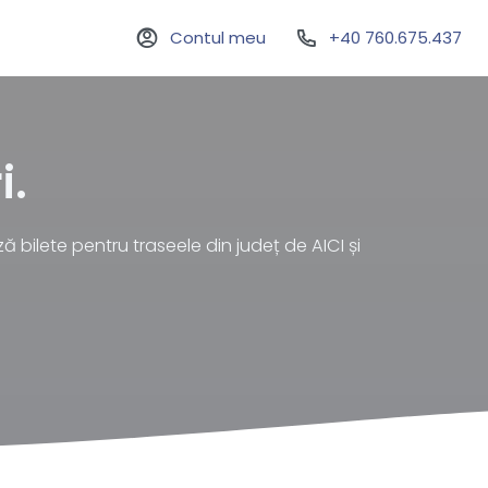
Contul meu
+40 760.675.437
i.
ă bilete pentru traseele din județ de AICI și