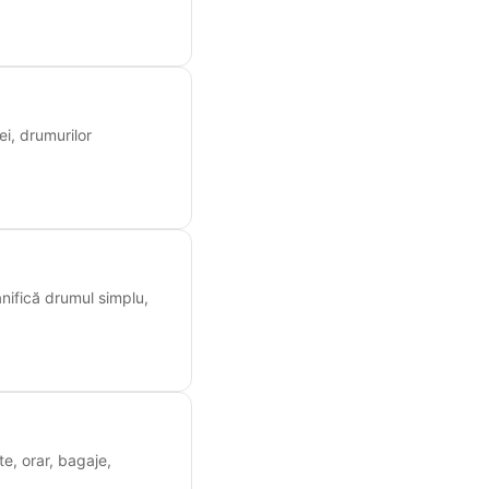
ei, drumurilor
anifică drumul simplu,
te, orar, bagaje,