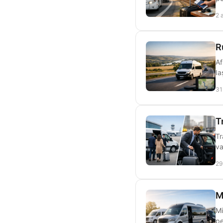
2 
R
Af
Ia
31
T
Tr
va
29
M
Mi
pe