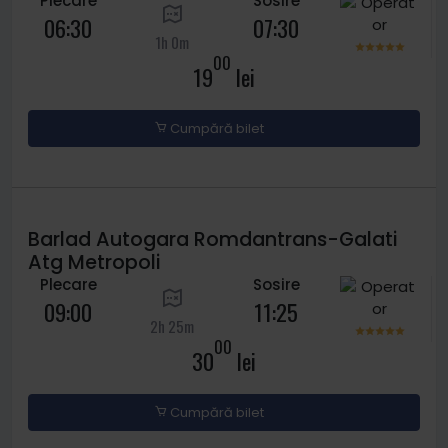
Plecare
Sosire
06:30
07:30
1h 0m
00
19
lei
Cumpără bilet
Barlad Autogara Romdantrans-Galati
Atg Metropoli
Plecare
Sosire
09:00
11:25
2h 25m
00
30
lei
Cumpără bilet