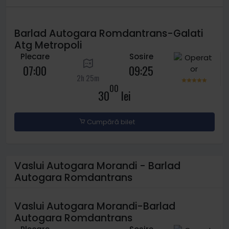
Barlad Autogara Romdantrans-Galati
Atg Metropoli
Plecare
Sosire
07:00
09:25
2h 25m
00
30
lei
Cumpără bilet
Vaslui Autogara Morandi - Barlad
Autogara Romdantrans
Vaslui Autogara Morandi-Barlad
Autogara Romdantrans