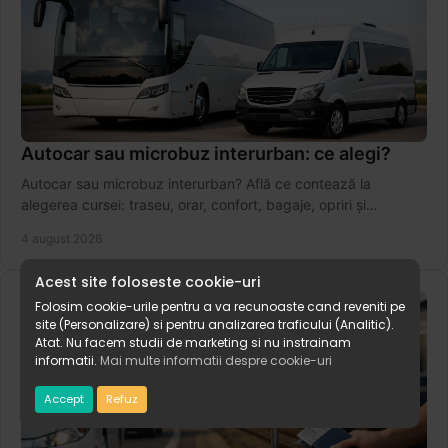
Autocar sau microbuz interurban: ce alegi?
Autocar sau microbuz interurban? Află ce contează la
alegerea cursei: traseu, orar, confort, bagaje, opriri și
conexiuni sigure pentru drumuri zilnice.
4 august 2026
Acest site foloseste cookie-uri
Folosim cookie-urile pentru a va recunoaste cand reveniti pe
site (Personalizare) si pentru analizarea traficului (Analitic).
Atat. Nu facem studii de marketing si nu instrainam
informatii.
Mai multe informatii despre cookie-uri
Accept
Refuz