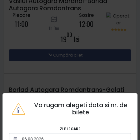
Vaslui Autogara Morandi-Barlad
Autogara Romdantrans
Plecare
Sosire
11:00
12:00
1h 0m
00
19
lei
Cumpără bilet
Barlad Autogara Romdantrans-Galati
Atg Metropoli
Plecare
Sosire
Va rugam alegeti data si nr. de
14:00
16:25
bilete
2h 25m
00
30
lei
ZI PLECARE