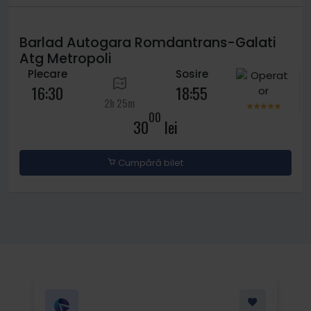
Barlad Autogara Romdantrans-Galati
Atg Metropoli
Plecare
Sosire
16:30
18:55
2h 25m
00
30
lei
Cumpără bilet