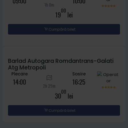
09:00
10:00
1h 0m
00
19
lei
Cumpără bilet
Barlad Autogara Romdantrans-Galati
Atg Metropoli
Plecare
Sosire
14:00
16:25
2h 25m
00
30
lei
Cumpără bilet