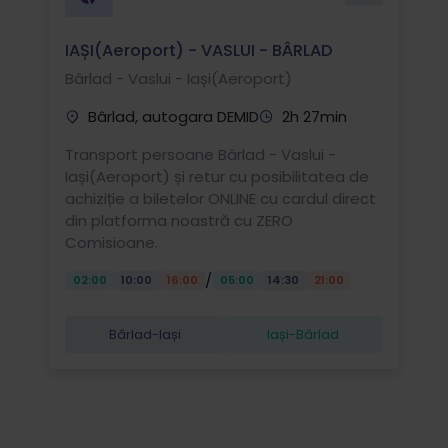
IAȘI(Aeroport) - VASLUI - BÂRLAD
Bârlad - Vaslui - Iași(Aeroport)
Bârlad, autogara DEMID
2h 27min
Transport persoane Bârlad - Vaslui -
Iași(Aeroport) și retur cu posibilitatea de
achiziție a biletelor ONLINE cu cardul direct
din platforma noastră cu ZERO
Comisioane.
/
02:00
10:00
16:00
05:00
14:30
21:00
Bârlad-Iași
Iași-Bârlad