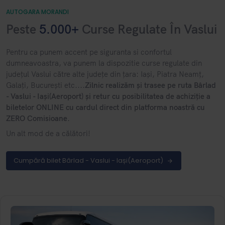
AUTOGARA MORANDI
Peste
5.000+
Curse Regulate În Vaslui
​Pentru ca punem accent pe siguranta si confortul
dumneavoastra, va punem la dispozitie curse regulate din
județul Vaslui către alte județe din țara: Iași, Piatra Neamț,
Galați, București etc....
Zilnic realizăm și trasee pe ruta Bârlad
- Vaslui - Iași(Aeroport) și retur cu posibilitatea de achiziție a
biletelor ONLINE cu cardul direct din platforma noastră cu
ZERO Comisioane
.
Un alt mod de a călători!
Cumpără bilet Bârlad - Vaslui - Iași(Aeroport)