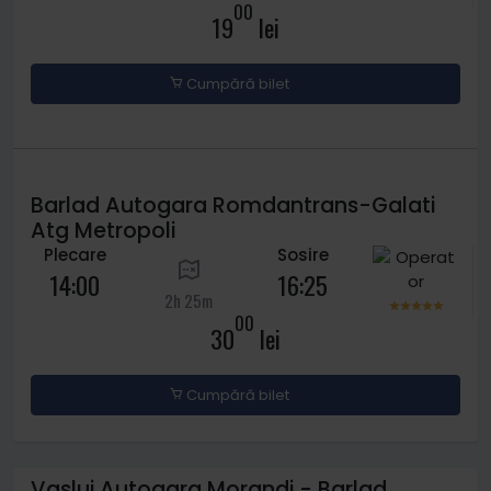
00
19
lei
Cumpără bilet
Barlad Autogara Romdantrans-Galati
Atg Metropoli
Plecare
Sosire
14:00
16:25
2h 25m
00
30
lei
Cumpără bilet
Vaslui Autogara Morandi - Barlad