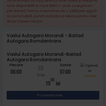
Vă informăm că ruta directă între Vaslui și Galați nu
este disponibilă în mod DIRECT, doar cu legatura
prin Bârlad. Pentru a beneficia de o călătorie sigură
și confortabilă, puteti achiziționa bilete pentru cele
doua trasee mai jos :
Vaslui Autogara Morandi - Barlad
Autogara Romdantrans
Vaslui Autogara Morandi-Barlad
Autogara Romdantrans
Plecare
Sosire
06:00
07:00
1h 0m
00
19
lei
Cumpără bilet