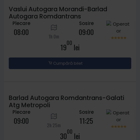
Vaslui Autogara Morandi-Barlad
Autogara Romdantrans
Plecare
Sosire
08:00
09:00
1h 0m
00
19
lei
Cumpără bilet
Barlad Autogara Romdantrans-Galati
Atg Metropoli
Plecare
Sosire
09:00
11:25
2h 25m
00
30
lei