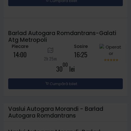
Cumpără bilet
Barlad Autogara Romdantrans-Galati
Atg Metropoli
Plecare
Sosire
14:00
16:25
2h 25m
00
30
lei
Cumpără bilet
Vaslui Autogara Morandi - Barlad
Autogara Romdantrans