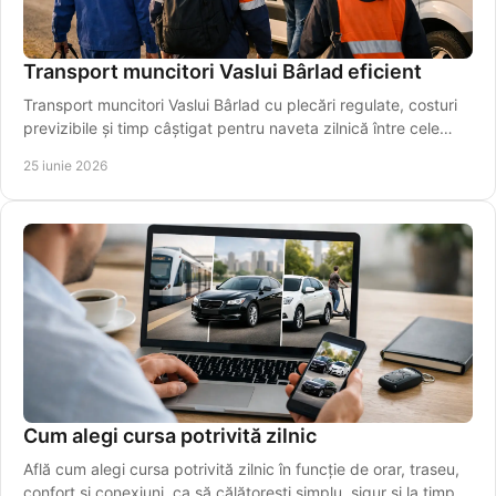
Transport muncitori Vaslui Bârlad eficient
Transport muncitori Vaslui Bârlad cu plecări regulate, costuri
previzibile și timp câștigat pentru naveta zilnică între cele
două orașe.
25 iunie 2026
Cum alegi cursa potrivită zilnic
Află cum alegi cursa potrivită zilnic în funcție de orar, traseu,
confort și conexiuni, ca să călătorești simplu, sigur și la timp.