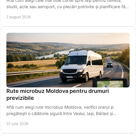
Află cum alegi cele mai utile curse spre Iași pentru navetă,
studii, acte sau aeroport, cu plecări potrivite și planificare fără
griji pentru programul tău.
2 august 2026
Rute microbuz Moldova pentru drumuri
previzibile
Află cum alegi rute microbuz Moldova, verifici orarul și
pregătești o călătorie sigură între Vaslui, Iași, Bârlad și
localități apropiate mai ușor.
31 iulie 2026