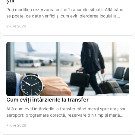
știi
Poți modifica rezervarea online în anumite situații. Află când
se poate, ce date verifici și cum eviți pierderea locului la
cursă.
9 iulie 2026
Cum eviți întârzierile la transfer
Află cum eviți întârzierile la transfer când mergi spre oraș sau
aeroport: programare corectă, rezervare din timp și marjă
realistă de timp.
7 iulie 2026