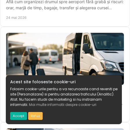
Află cum organizezi drumul spre aeroport fără grabă și riscuri:
orar, marjă de timp, bagaje, transfer și alegerea cursei
potrivite.
24 mai 2026
Acest site foloseste cookie-uri
Plecări zilnice microbuz: cum alegi bine
Folosim cookie-urile pentru a va recunoaste cand reveniti pe
site (Personalizare) si pentru analizarea traficului (Analitic).
Plecări zilnice microbuz pentru navetă, drumuri urgente sau
Atat. Nu facem studii de marketing si nu instrainam
aeroport. Află cum verifici programul, alegi cursa potrivită și
informatii.
Mai multe informatii despre cookie-uri
călătorești fără stres.
22 mai 2026
Accept
Refuz