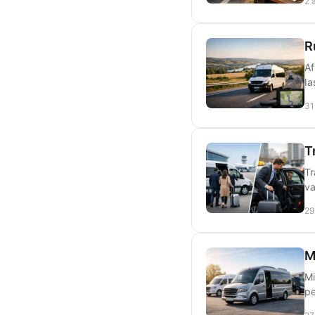
2 
R
Af
Ia
31
T
Tr
va
29
M
Mi
pe