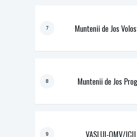
Muntenii de Jos Volos
7
Muntenii de Jos Prog
8
VASLUI-OMV/ICI
9