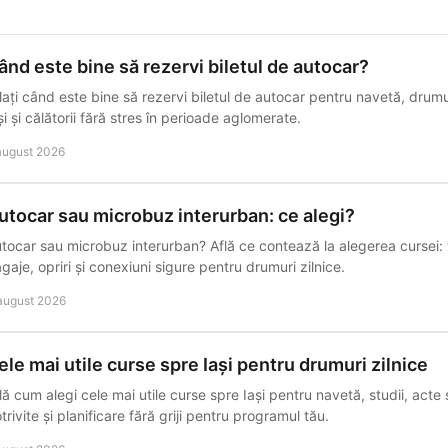
ând este bine să rezervi biletul de autocar?
lați când este bine să rezervi biletul de autocar pentru navetă, drumur
și și călătorii fără stres în perioade aglomerate.
august 2026
utocar sau microbuz interurban: ce alegi?
tocar sau microbuz interurban? Află ce contează la alegerea cursei: t
gaje, opriri și conexiuni sigure pentru drumuri zilnice.
august 2026
ele mai utile curse spre Iași pentru drumuri zilnice
lă cum alegi cele mai utile curse spre Iași pentru navetă, studii, acte
trivite și planificare fără griji pentru programul tău.