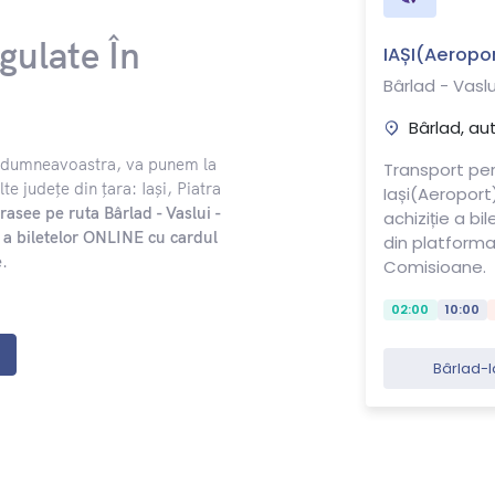
gulate În
IAȘI(Aeropor
Bârlad - Vaslu
Bârlad, au
ul dumneavoastra, va punem la
Transport per
te județe din țara: Iași, Piatra
Iași(Aeroport)
trasee pe ruta Bârlad - Vaslui -
achiziție a bi
ie a biletelor ONLINE cu cardul
din platform
e
.
Comisioane.
02:00
10:00
Bârlad-I