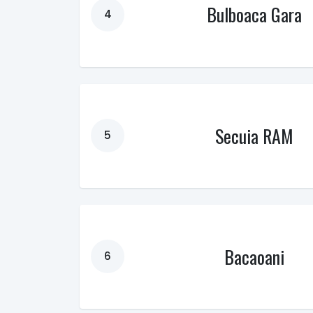
Bulboaca Gara
4
Secuia RAM
5
Bacaoani
6