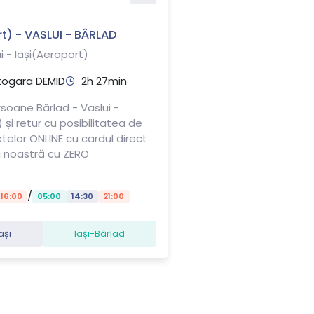
t) - VASLUI - BÂRLAD
i - Iași(Aeroport)
togara DEMID
2h 27min
soane Bârlad - Vaslui -
 și retur cu posibilitatea de
letelor ONLINE cu cardul direct
a noastră cu ZERO
/
16:00
05:00
14:30
21:00
ași
Iași-Bârlad