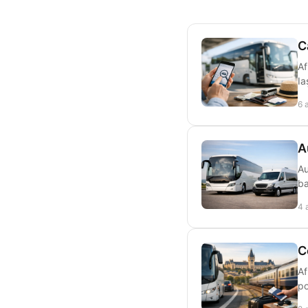
C
Af
Ia
6 
A
Au
ba
4 
C
Af
po