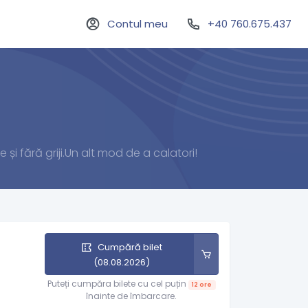
Contul meu
+40 760.675.437
 și fără griji.Un alt mod de a calatori!
Cumpără bilet
(08.08.2026)
Puteți cumpăra bilete cu cel puțin
12 ore
înainte de îmbarcare.