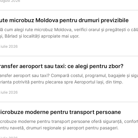
august 2026
ute microbuz Moldova pentru drumuri previzibile
lă cum alegi rute microbuz Moldova, verifici orarul și pregătești o călă
și, Bârlad și localități apropiate mai ușor.
 iulie 2026
ransfer aeroport sau taxi: ce alegi pentru zbor?
ansfer aeroport sau taxi? Compară costul, programul, bagajele și sig
rianta potrivită pentru plecarea spre Aeroportul Iași, din timp.
 iulie 2026
icrobuze moderne pentru transport persoane
crobuze moderne pentru transport persoane oferă siguranță, confort
ntru navetă, drumuri regionale și aeroport pentru pasageri.