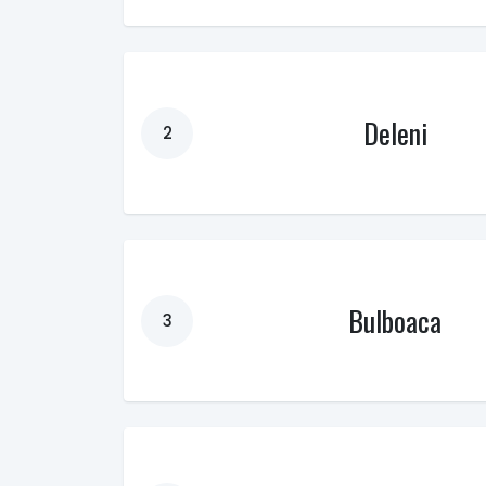
Deleni
2
Bulboaca
3