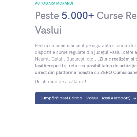
AUTOGARA MORANDI
Peste
5.000+
Curse Re
Vaslui
​Pentru ca punem accent pe siguranta si confort
dispozitie curse regulate din județul Vaslui către al
Neamț, Galați, București etc....
Zilnic realizăm și 
Iași(Aeroport) și retur cu posibilitatea de achiziț
direct din platforma noastră cu ZERO Comisioan
Un alt mod de a călători!
Cumpără bilet Bârlad - Vaslui - Iași(Aeroport)