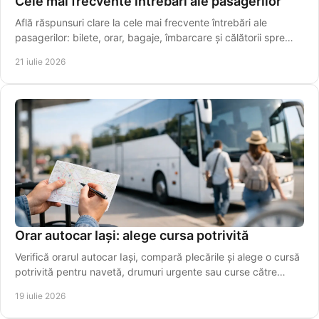
Cele mai frecvente întrebări ale pasagerilor
Află răspunsuri clare la cele mai frecvente întrebări ale
pasagerilor: bilete, orar, bagaje, îmbarcare și călătorii spre
aeroport, simplu și rapid azi.
21 iulie 2026
Orar autocar Iași: alege cursa potrivită
Verifică orarul autocar Iași, compară plecările și alege o cursă
potrivită pentru navetă, drumuri urgente sau curse către
aeroport. Rezervă online azi!
19 iulie 2026