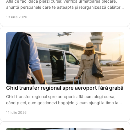
Află ce faci dacă pierzi cursa: verifică următoarea plecare,
anunță persoanele care te așteaptă și reorganizează călătoria
fără stres. Alege rapid o variantă sigură azi.
13 iulie 2026
Ghid transfer regional spre aeroport fără grabă
Ghid transfer regional spre aeroport: află cum alegi cursa,
când pleci, cum gestionezi bagajele și cum ajungi la timp la
terminal, fără stres inutil azi.
11 iulie 2026