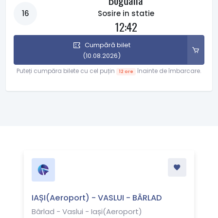
Bogdana
16
Sosire in statie
12:42
Cumpără bilet
(10.08.2026)
Puteți cumpăra bilete cu cel puțin
înainte de îmbarcare.
12 ore
IAȘI(Aeroport) - VASLUI - BÂRLAD
Bârlad - Vaslui - Iași(Aeroport)