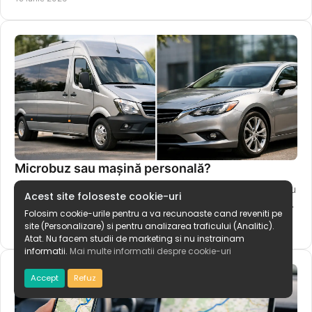
Microbuz sau mașină personală?
Microbuz sau mașină personală? Vezi cum alegi corect pentru
Acest site foloseste cookie-uri
navetă, drumuri regulate, costuri, timp, confort și transferuri
Folosim cookie-urile pentru a va recunoaste cand reveniti pe
spre Iași.
site (Personalizare) si pentru analizarea traficului (Analitic).
17 iunie 2026
Atat. Nu facem studii de marketing si nu instrainam
informatii.
Mai multe informatii despre cookie-uri
Accept
Refuz