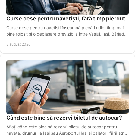
Curse dese pentru navetiști, fără timp pierdut
Curse dese pentru navetiști înseamnă plecări utile, timp mai
bine folosit și o deplasare previzibilă între Vaslui, Iași, Bârlad și
Galați în fiecare zi.
8 august 2026
Când este bine să rezervi biletul de autocar?
Aflați când este bine să rezervi biletul de autocar pentru
navetă, drumuri la Iași sau Aeroportul Iași și călătorii fără stres