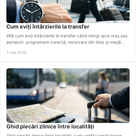
Cum eviți întârzierile la transfer
Află cum eviți întârzierile la transfer când mergi spre oraș sau
aeroport: programare corectă, rezervare din timp și marjă
realistă de timp.
7 iulie 2026
Ghid plecări zilnice între localități
Ghid plecări zilnice între localități: cum verifici rapid trasee,