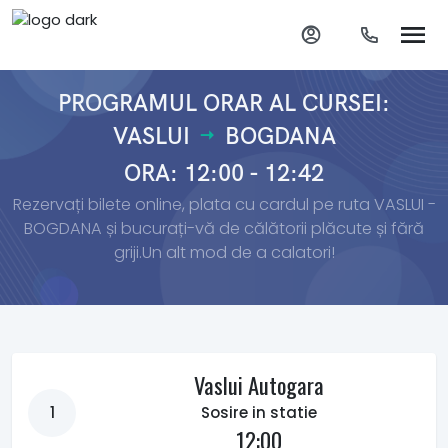
PROGRAMUL ORAR AL CURSEI:
VASLUI
BOGDANA
ORA: 12:00 - 12:42
Rezervați bilete online, plata cu cardul pe ruta VASLUI -
BOGDANA și bucurați-vă de călătorii plăcute și fără
griji.Un alt mod de a calatori!
Vaslui Autogara
1
Sosire in statie
12:00