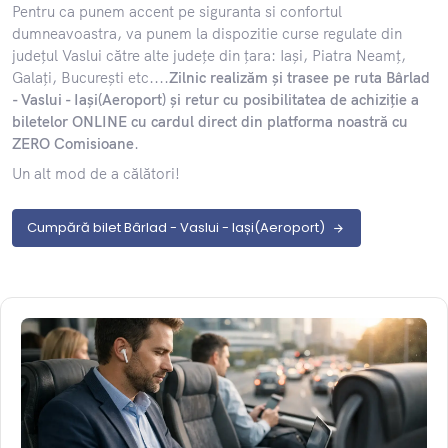
​Pentru ca punem accent pe siguranta si confortul
dumneavoastra, va punem la dispozitie curse regulate din
județul Vaslui către alte județe din țara: Iași, Piatra Neamț,
Galați, București etc....
Zilnic realizăm și trasee pe ruta Bârlad
- Vaslui - Iași(Aeroport) și retur cu posibilitatea de achiziție a
biletelor ONLINE cu cardul direct din platforma noastră cu
ZERO Comisioane
.
Un alt mod de a călători!
Cumpără bilet Bârlad - Vaslui - Iași(Aeroport)