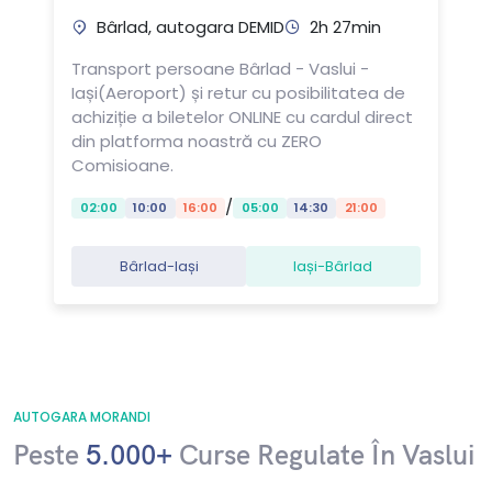
Bârlad, autogara DEMID
2h 27min
Transport persoane Bârlad - Vaslui -
Iași(Aeroport) și retur cu posibilitatea de
achiziție a biletelor ONLINE cu cardul direct
din platforma noastră cu ZERO
Comisioane.
/
02:00
10:00
16:00
05:00
14:30
21:00
Bârlad-Iași
Iași-Bârlad
AUTOGARA MORANDI
Peste
5.000+
Curse Regulate În Vaslui