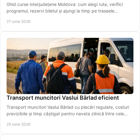
Ghid curse interjudețene Moldova: cum alegi ruta, verifici
programul, rezervi biletul și ajungi la timp pe traseele
regionale importante.
27 iunie 2026
Transport muncitori Vaslui Bârlad eficient
Transport muncitori Vaslui Bârlad cu plecări regulate, costuri
previzibile și timp câștigat pentru naveta zilnică între cele
două orașe.
25 iunie 2026