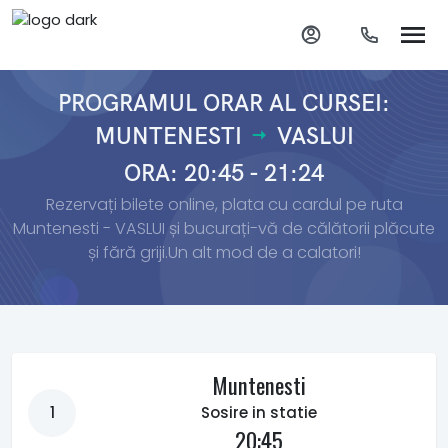
PROGRAMUL ORAR AL CURSEI:
MUNTENESTI
VASLUI
ORA: 20:45 - 21:24
Rezervați bilete online, plata cu cardul pe ruta
Muntenesti - VASLUI și bucurați-vă de călătorii plăcute
și fără griji.Un alt mod de a calatori!
Muntenesti
1
Sosire in statie
20:45