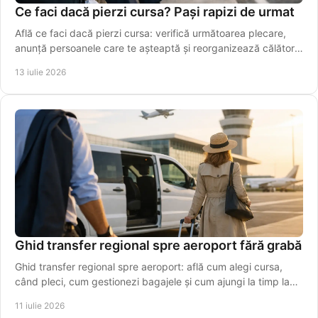
Ce faci dacă pierzi cursa? Pași rapizi de urmat
Află ce faci dacă pierzi cursa: verifică următoarea plecare,
anunță persoanele care te așteaptă și reorganizează călătoria
fără stres. Alege rapid o variantă sigură azi.
13 iulie 2026
Ghid transfer regional spre aeroport fără grabă
Ghid transfer regional spre aeroport: află cum alegi cursa,
când pleci, cum gestionezi bagajele și cum ajungi la timp la
terminal, fără stres inutil azi.
11 iulie 2026