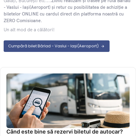
Galați, București etc....
Zilnic realizăm și trasee pe ruta Bârlad
- Vaslui - Iași(Aeroport) și retur cu posibilitatea de achiziție a
biletelor ONLINE cu cardul direct din platforma noastră cu
ZERO Comisioane
.
Un alt mod de a călători!
Cumpără bilet Bârlad - Vaslui - Iași(Aeroport)
Când este bine să rezervi biletul de autocar?