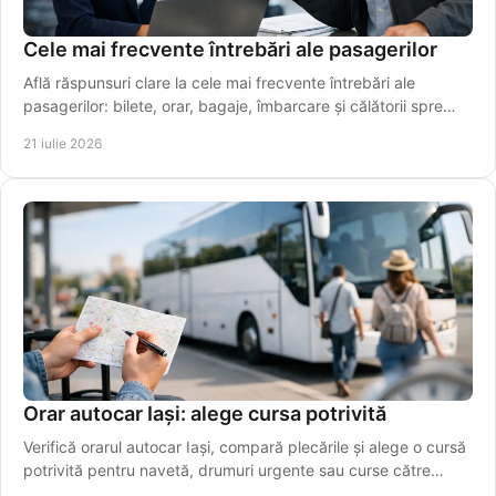
Cele mai frecvente întrebări ale pasagerilor
Află răspunsuri clare la cele mai frecvente întrebări ale
pasagerilor: bilete, orar, bagaje, îmbarcare și călătorii spre
aeroport, simplu și rapid azi.
21 iulie 2026
Orar autocar Iași: alege cursa potrivită
Verifică orarul autocar Iași, compară plecările și alege o cursă
potrivită pentru navetă, drumuri urgente sau curse către
aeroport. Rezervă online azi!