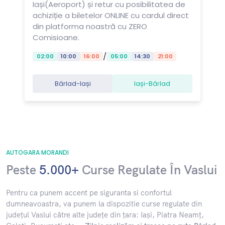
Iași(Aeroport) și retur cu posibilitatea de
achiziție a biletelor ONLINE cu cardul direct
din platforma noastră cu ZERO
Comisioane.
/
02:00
10:00
16:00
05:00
14:30
21:00
Bârlad-Iași
Iași-Bârlad
AUTOGARA MORANDI
Peste
5.000+
Curse Regulate În Vaslui
​Pentru ca punem accent pe siguranta si confortul
dumneavoastra, va punem la dispozitie curse regulate din
județul Vaslui către alte județe din țara: Iași, Piatra Neamț,