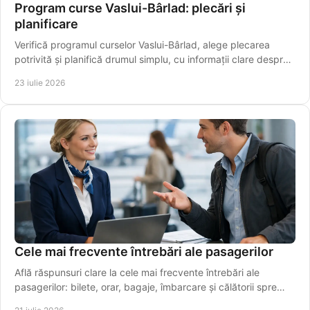
Program curse Vaslui-Bârlad: plecări și
planificare
Verifică programul curselor Vaslui-Bârlad, alege plecarea
potrivită și planifică drumul simplu, cu informații clare despre
traseu și îmbarcare sigură.
23 iulie 2026
Cele mai frecvente întrebări ale pasagerilor
Află răspunsuri clare la cele mai frecvente întrebări ale
pasagerilor: bilete, orar, bagaje, îmbarcare și călătorii spre
aeroport, simplu și rapid azi.