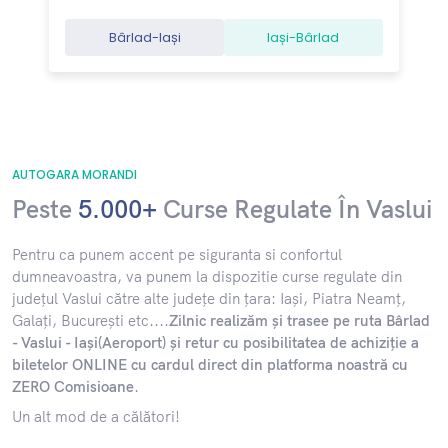
Bârlad-Iași
Iași-Bârlad
AUTOGARA MORANDI
Peste
5.000+
Curse Regulate În Vaslui
​Pentru ca punem accent pe siguranta si confortul
dumneavoastra, va punem la dispozitie curse regulate din
județul Vaslui către alte județe din țara: Iași, Piatra Neamț,
Galați, București etc....
Zilnic realizăm și trasee pe ruta Bârlad
- Vaslui - Iași(Aeroport) și retur cu posibilitatea de achiziție a
biletelor ONLINE cu cardul direct din platforma noastră cu
ZERO Comisioane
.
Un alt mod de a călători!