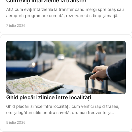
Cum eviți întârzierile la transfer
Află cum eviți întârzierile la transfer când mergi spre oraș sau
aeroport: programare corectă, rezervare din timp și marjă
realistă de timp.
7 iulie 2026
Ghid plecări zilnice între localități
Ghid plecări zilnice între localități: cum verifici rapid trasee,
ore și legături utile pentru navetă, drumuri frecvente și
transfer spre aeroport.
5 iulie 2026