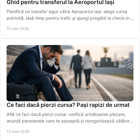
Ghid pentru transferul la Aeroportul Iași
Planifică un transfer sigur către Aeroportul Iași: alege cursa
potrivită, lasă timp pentru trafic și ajungi pregătit la check-in,
fără griji în siguranță.
15 iulie 2026
Ce faci dacă pierzi cursa? Pași rapizi de urmat
Află ce faci dacă pierzi cursa: verifică următoarea plecare,
anunță persoanele care te așteaptă și reorganizează călătoria
fără stres. Alege rapid o variantă sigură azi.
13 iulie 2026