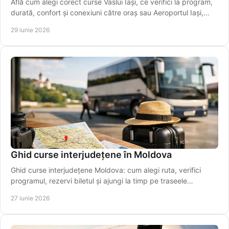
Află cum alegi corect curse Vaslui Iași, ce verifici la program,
durată, confort și conexiuni către oraș sau Aeroportul Iași,
ușor.
29 iunie 2026
Ghid curse interjudețene în Moldova
Ghid curse interjudețene Moldova: cum alegi ruta, verifici
programul, rezervi biletul și ajungi la timp pe traseele
regionale importante.
27 iunie 2026