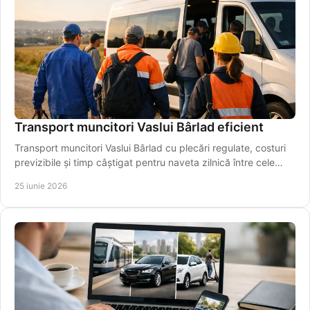
Transport muncitori Vaslui Bârlad eficient
Transport muncitori Vaslui Bârlad cu plecări regulate, costuri
previzibile și timp câștigat pentru naveta zilnică între cele
două orașe.
25 iunie 2026