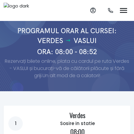
PROGRAMUL ORAR AL CURSEI:
VERDES
VASLUI
ORA: 08:00 - 08:52
Rezervați bilete online, plata cu cardul pe ruta Verdes
- VASLUI și bucurați-vă de călătorii plăcute și fără
griji.Un alt mod de a calatori!
Verdes
1
Sosire in statie
08:00