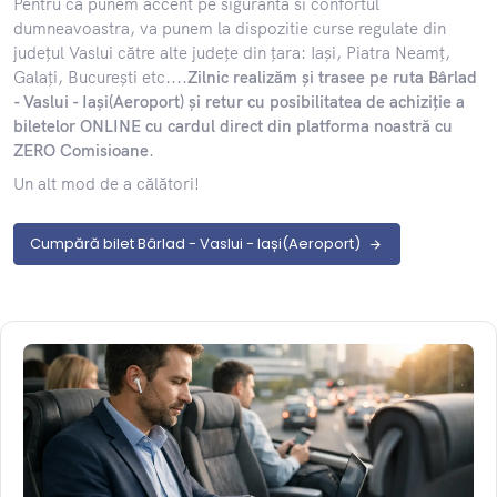
​Pentru ca punem accent pe siguranta si confortul
dumneavoastra, va punem la dispozitie curse regulate din
județul Vaslui către alte județe din țara: Iași, Piatra Neamț,
Galați, București etc....
Zilnic realizăm și trasee pe ruta Bârlad
- Vaslui - Iași(Aeroport) și retur cu posibilitatea de achiziție a
biletelor ONLINE cu cardul direct din platforma noastră cu
ZERO Comisioane
.
Un alt mod de a călători!
Cumpără bilet Bârlad - Vaslui - Iași(Aeroport)