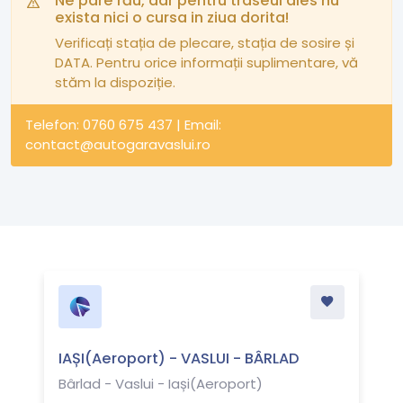
Ne pare rău, dar pentru traseul ales nu
exista nici o cursa in ziua dorita!
Verificați stația de plecare, stația de sosire și
DATA. Pentru orice informații suplimentare, vă
stăm la dispoziție.
Telefon: 0760 675 437 | Email:
contact@autogaravaslui.ro
IAȘI(Aeroport) - VASLUI - BÂRLAD
Bârlad - Vaslui - Iași(Aeroport)