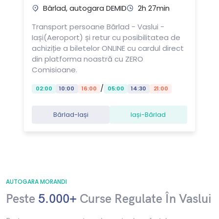
Bârlad, autogara DEMID
2h 27min
Transport persoane Bârlad - Vaslui -
Iași(Aeroport) și retur cu posibilitatea de
achiziție a biletelor ONLINE cu cardul direct
din platforma noastră cu ZERO
Comisioane.
/
02:00
10:00
16:00
05:00
14:30
21:00
Bârlad-Iași
Iași-Bârlad
AUTOGARA MORANDI
Peste
5.000+
Curse Regulate În Vaslui