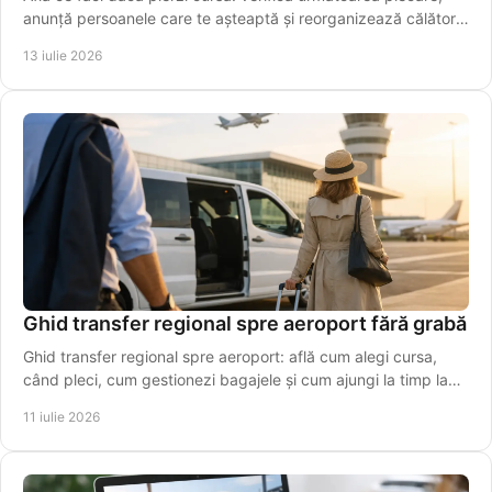
anunță persoanele care te așteaptă și reorganizează călătoria
fără stres. Alege rapid o variantă sigură azi.
13 iulie 2026
Ghid transfer regional spre aeroport fără grabă
Ghid transfer regional spre aeroport: află cum alegi cursa,
când pleci, cum gestionezi bagajele și cum ajungi la timp la
terminal, fără stres inutil azi.
11 iulie 2026