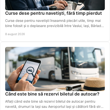
Curse dese pentru navetiști, fără timp pierdut
Curse dese pentru navetiști înseamnă plecări utile, timp mai
bine folosit și o deplasare previzibilă între Vaslui, Iași, Bârlad și
Galați în fiecare zi.
8 august 2026
Când este bine să rezervi biletul de autocar?
Aflați când este bine să rezervi biletul de autocar pentru
navetă, drumuri la Iași sau Aeroportul Iași și călătorii fără stres