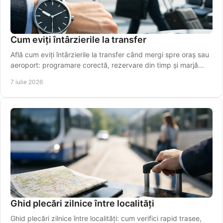
Cum eviți întârzierile la transfer
Află cum eviți întârzierile la transfer când mergi spre oraș sau
aeroport: programare corectă, rezervare din timp și marjă
realistă de timp.
7 iulie 2026
Ghid plecări zilnice între localități
Ghid plecări zilnice între localități: cum verifici rapid trasee,