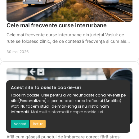
Cele mai frecvente curse interurbane
Cele mai frecvente curse interurbane din județul Vaslui: ce
rute se folosesc zilnic, de ce contează frecvența și cum alegi
plecarea potrivită.
30 mai 2026
Acest site foloseste cookie-uri
Folosim cookie-urile pentru a va recunoaste cand reveniti pe
site (Personalizare) si pentru analizarea traficului (Analitic).
Atat. Nu facem studii de marketing si nu instrainam
informatii.
Mai multe informatii despre cookie-uri
Accept
Refuz
Cum găsești punctul de îmbarcare corect
Află cum găsești punctul de îmbarcare corect fără stres: