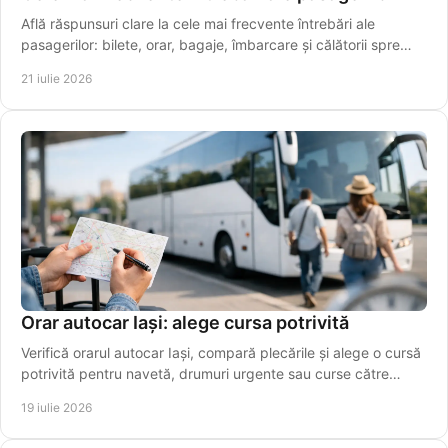
Află răspunsuri clare la cele mai frecvente întrebări ale
pasagerilor: bilete, orar, bagaje, îmbarcare și călătorii spre
aeroport, simplu și rapid azi.
21 iulie 2026
Orar autocar Iași: alege cursa potrivită
Verifică orarul autocar Iași, compară plecările și alege o cursă
potrivită pentru navetă, drumuri urgente sau curse către
aeroport. Rezervă online azi!
19 iulie 2026